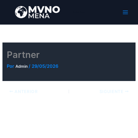
Ir
al
MVNO Mena
contenido
Partner
Por
/
29/05/2026
Admin
ANTERIOR
SIGUIENTE